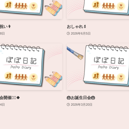
祝い👨
おしゃれ💄
28日
2026年6月5日
催🏃‍♀️🍀
🎂お誕生日会🎂
14日
2026年3月20日