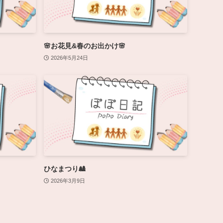
🌸お花見&春のお出かけ🌸
2026年5月24日
ひなまつり🎎
2026年3月9日