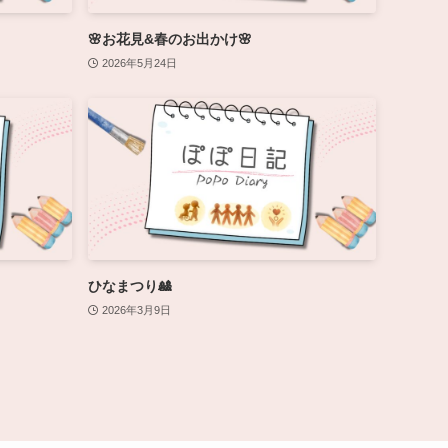
🌸お花見&春のお出かけ🌸
2026年5月24日
ひなまつり🎎
2026年3月9日