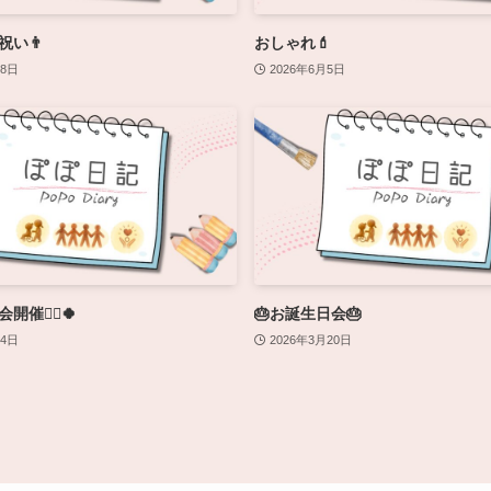
祝い👨
おしゃれ💄
28日
2026年6月5日
催🏃‍♀️🍀
🎂お誕生日会🎂
14日
2026年3月20日